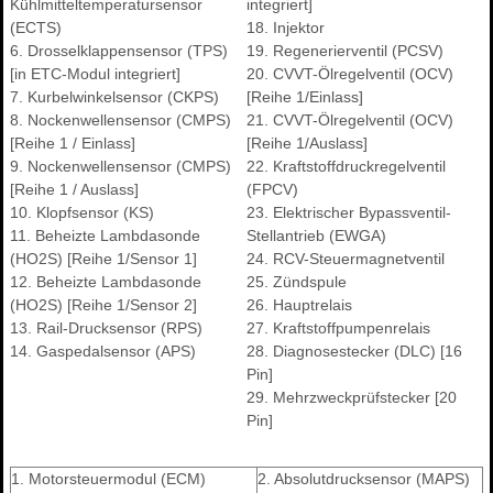
Kühlmitteltemperatursensor
integriert]
(ECTS)
18. Injektor
6. Drosselklappensensor (TPS)
19. Regenerierventil (PCSV)
[in ETC-Modul integriert]
20. CVVT-Ölregelventil (OCV)
7. Kurbelwinkelsensor (CKPS)
[Reihe 1/Einlass]
8. Nockenwellensensor (CMPS)
21. CVVT-Ölregelventil (OCV)
[Reihe 1 / Einlass]
[Reihe 1/Auslass]
9. Nockenwellensensor (CMPS)
22. Kraftstoffdruckregelventil
[Reihe 1 / Auslass]
(FPCV)
10. Klopfsensor (KS)
23. Elektrischer Bypassventil-
11. Beheizte Lambdasonde
Stellantrieb (EWGA)
(HO2S) [Reihe 1/Sensor 1]
24. RCV-Steuermagnetventil
12. Beheizte Lambdasonde
25. Zündspule
(HO2S) [Reihe 1/Sensor 2]
26. Hauptrelais
13. Rail-Drucksensor (RPS)
27. Kraftstoffpumpenrelais
14. Gaspedalsensor (APS)
28. Diagnosestecker (DLC) [16
Pin]
29. Mehrzweckprüfstecker [20
Pin]
1. Motorsteuermodul (ECM)
2. Absolutdrucksensor (MAPS)