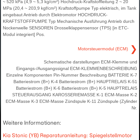
~ 520 kPa (4,9 ~ 5,3 kg/cm²) Hochdruck-Kraftstoffleitung 2 ~ 20
MPa (20,4 ~ 203,9 kgf/cm²) Kraftstoffpumpe Typ elektrisch, im Tank
eingebaut Antrieb durch Elektromotor HOCHDRUCK-
KRAFTSTOFFPUMPE Typ Mechanische Ausführung Antrieb durch
Nockenwelle SENSOREN Drosselklappensensor (TPS) [in ETC-
Modul integriert] Pos.
❯
Motorsteuermodul (ECM)
Schematische darstellungen ECM-Klemme und
Eingangs-/Ausgangssignal ECM-KLEMMENBESCHREIBUNG
Einzelne Komponenten Pin-Nummer Beschreibung BATTERIE K-7
Batteriestrom (B+) K-4 Batteriestrom (B+) HAUPTRELAIS K-51
Batteriestrom (B+) K-6 Batteriestrom (B+) K-5 HAUPTRELAIS
STEUERAUSGANG KAROSSERIEMASSE K-1 ECM-Masse K-2
ECM-Masse K-3 ECM-Masse Zündspule K-11 Zündspule (Zylinder
Nr.
Weitere Informationen:
Kia Stonic (YB) Reparaturanleitung: Spiegelstellmotor