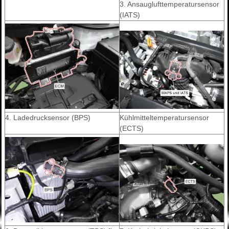
3. Ansauglufttemperatursensor
(IATS)
4. Ladedrucksensor (BPS)
Kühlmitteltemperatursensor
(ECTS)