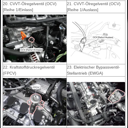
20. CVVT-Ölregelventil (OCV)
21. CVVT-Ölregelventil (OCV)
[Reihe 1/Einlass]
[Reihe 1/Auslass]
22. Kraftstoffdruckregelventil
23. Elektrischer Bypassventil-
(FPCV)
Stellantrieb (EWGA)