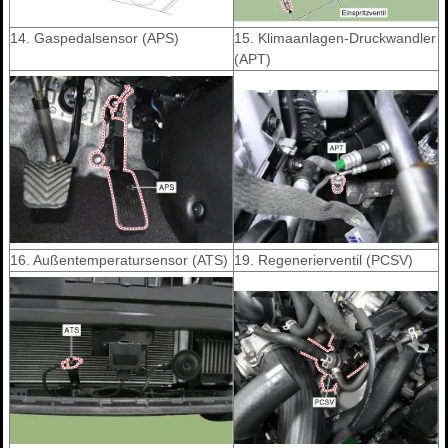
14. Gaspedalsensor (APS)
15. Klimaanlagen-Druckwandler
(APT)
16. Außentemperatursensor (ATS)
19. Regenerierventil (PCSV)