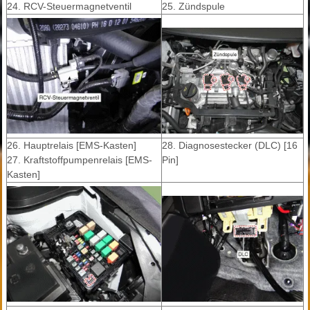
24. RCV-Steuermagnetventil
25. Zündspule
26. Hauptrelais [EMS-Kasten]
28. Diagnosestecker (DLC) [16
27. Kraftstoffpumpenrelais [EMS-
Pin]
Kasten]