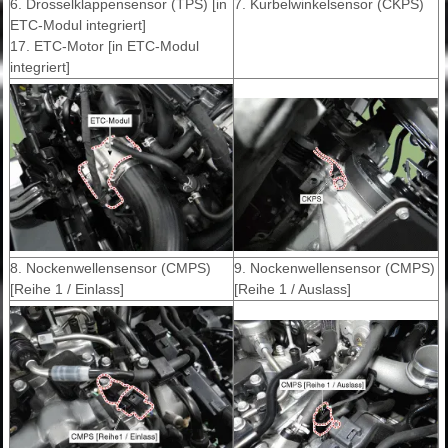
6. Drosselklappensensor (TPS) [in
7. Kurbelwinkelsensor (CKPS)
ETC-Modul integriert]
17. ETC-Motor [in ETC-Modul
integriert]
8. Nockenwellensensor (CMPS)
9. Nockenwellensensor (CMPS)
[Reihe 1 / Einlass]
[Reihe 1 / Auslass]