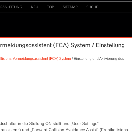
URANLEITUNG
NEU
TOP
SITEMAP
SUCHE
Vermeidungsassistent (FCA) System / Einstellung
ollisions-Vermeidungsassistent (FCA) System
/ Einstellung und Aktivierung des
chalter in die Stellung ON stellt und „User Settings“
rassistenz) und „Forward Collision-Avoidance Assist“ (Frontkollisions-