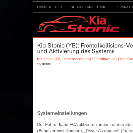
HANDBÜCHER
BETRIEBSANLEITUNG
REPARAT
Kia Stonic (YB): Frontalkollisions-
und Aktivierung des Systems
Kia Stonic (YB) Betriebsanleitung
/
Fahrhinweise
/
Frontalk
Systems
Systemeinstellungen
Der Fahrer kann FCA aktivieren, indem er den Zünds
(Benutzereinstellungen), „Driver Assistance“ (Fahre