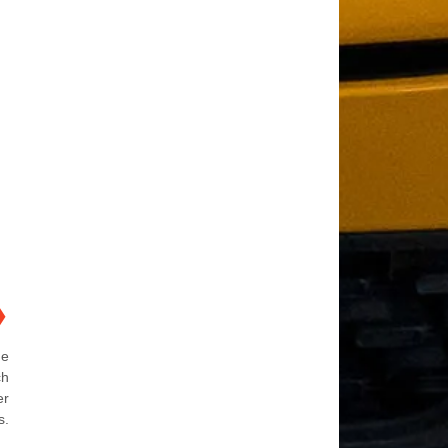
❯
me
ch
er
s.