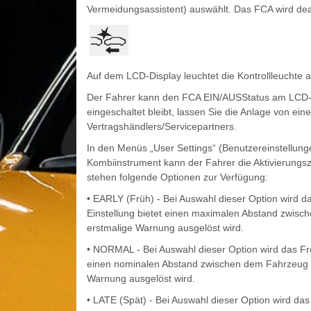
Vermeidungsassistent) auswählt. Das FCA wird deak
Auf dem LCD-Display leuchtet die Kontrollleuchte
Der Fahrer kann den FCA EIN/AUSStatus am LCD-D
eingeschaltet bleibt, lassen Sie die Anlage von ei
Vertragshändlers/Servicepartners.
In den Menüs „User Settings“ (Benutzereinstellung
Kombiinstrument kann der Fahrer die Aktivierungsz
stehen folgende Optionen zur Verfügung:
• EARLY (Früh) - Bei Auswahl dieser Option wird das
Einstellung bietet einen maximalen Abstand zwis
erstmalige Warnung ausgelöst wird.
• NORMAL - Bei Auswahl dieser Option wird das Fron
einen nominalen Abstand zwischen dem Fahrzeug 
Warnung ausgelöst wird.
• LATE (Spät) - Bei Auswahl dieser Option wird das 