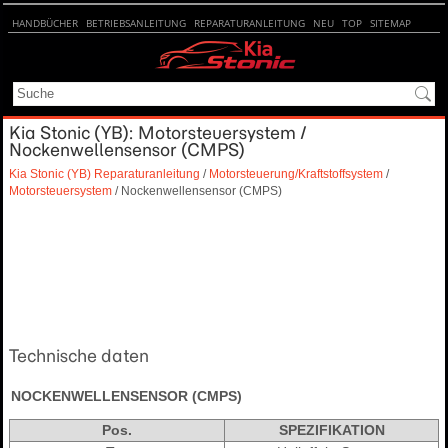
HANDBÜCHER
BETRIEBSANLEITUNG
REPARATURANLEITUNG
NEU
TOP
SITEMAP
SUCHE
Kia Stonic (YB): Motorsteuersystem /
Nockenwellensensor (CMPS)
Kia Stonic (YB) Reparaturanleitung
/
Motorsteuerung/Kraftstoffsystem
/
Motorsteuersystem
/ Nockenwellensensor (CMPS)
Technische daten
NOCKENWELLENSENSOR (CMPS)
Pos.
SPEZIFIKATION