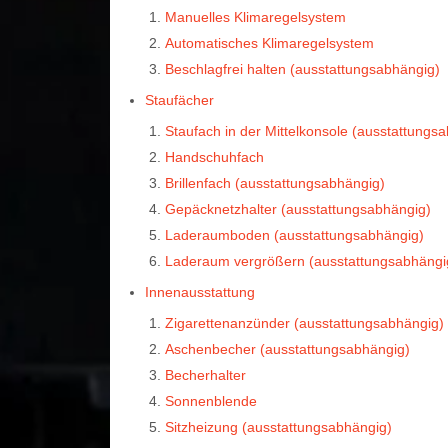
Manuelles Klimaregelsystem
Automatisches Klimaregelsystem
Beschlagfrei halten (ausstattungsabhängig)
Staufächer
Staufach in der Mittelkonsole (ausstattungs
Handschuhfach
Brillenfach (ausstattungsabhängig)
Gepäcknetzhalter (ausstattungsabhängig)
Laderaumboden (ausstattungsabhängig)
Laderaum vergrößern (ausstattungsabhängi
Innenausstattung
Zigarettenanzünder (ausstattungsabhängig)
Aschenbecher (ausstattungsabhängig)
Becherhalter
Sonnenblende
Sitzheizung (ausstattungsabhängig)