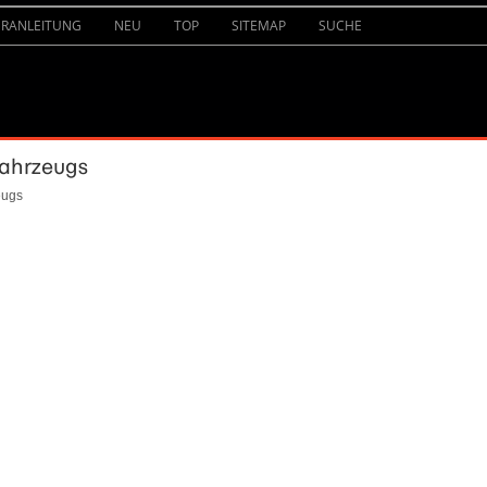
URANLEITUNG
NEU
TOP
SITEMAP
SUCHE
Fahrzeugs
eugs