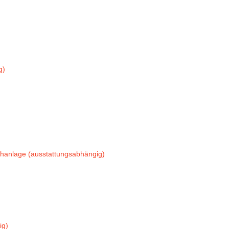
g)
chanlage (ausstattungsabhängig)
ig)