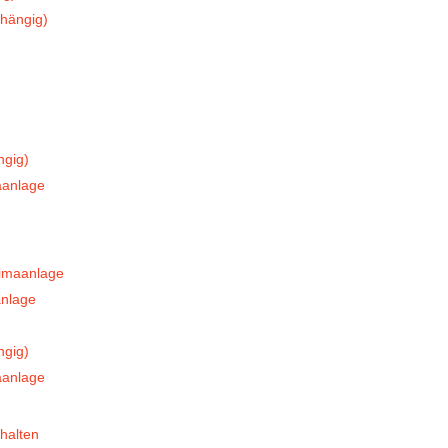
hängig)
ngig)
aanlage
limaanlage
anlage
ngig)
aanlage
halten