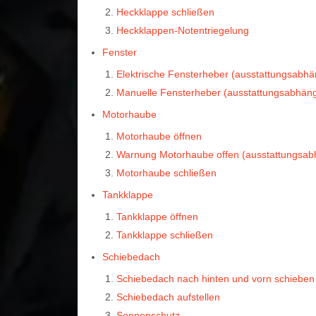
Heckklappe schließen
Heckklappen-Notentriegelung
Fenster
Elektrische Fensterheber (ausstattungsabhä
Manuelle Fensterheber (ausstattungsabhäng
Motorhaube
Motorhaube öffnen
Warnung Motorhaube offen (ausstattungsab
Motorhaube schließen
Tankklappe
Tankklappe öffnen
Tankklappe schließen
Schiebedach
Schiebedach nach hinten und vorn schieben
Schiebedach aufstellen
Sonnenschutz