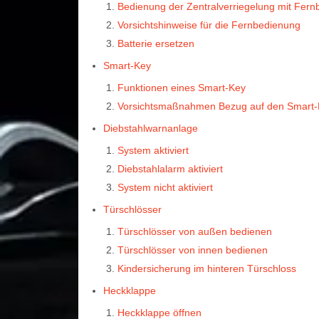
Bedienung der Zentralverriegelung mit Fer
Vorsichtshinweise für die Fernbedienung
Batterie ersetzen
Smart-Key
Funktionen eines Smart-Key
Vorsichtsmaßnahmen Bezug auf den Smart-
Diebstahlwarnanlage
System aktiviert
Diebstahlalarm aktiviert
System nicht aktiviert
Türschlösser
Türschlösser von außen bedienen
Türschlösser von innen bedienen
Kindersicherung im hinteren Türschloss
Heckklappe
Heckklappe öffnen