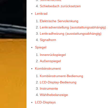
Schiebedach zurücksetzen
Lenkrad
Elektrische Servolenkung
Lenkradverstellung (ausstattungsabhängig)
Lenkradheizung (ausstattungsabhängig)
Signalhorn
Spiegel
Innenrückspiegel
Außenspiegel
Kombiinstrument
Kombiinstrument-Bedienung
LCD-Display-Bedienung
Instrumente
Wählhebelanzeige
LCD-Displays