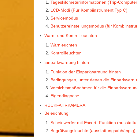
Tageskilometerinformationen (Trip-Computer
LCD-Modi (Für Kombiinstrument Typ C)
Servicemodus
Benutzereinstellungsmodus (für Kombiinstru
Warn- und Kontrollleuchten
Warnleuchten
Kontrollleuchten
Einparkwarnung hinten
Funktion der Einparkwarnung hinten
Bedingungen, unter denen die Einparkwarnung
Vorsichtsmaßnahmen für die Einparkwarnun
Eigendiagnose
RÜCKFAHRKAMERA
Beleuchtung
Scheinwerfer mit Escort- Funktion (ausstatt
Begrüßungsleuchte (ausstattungsabhängig)