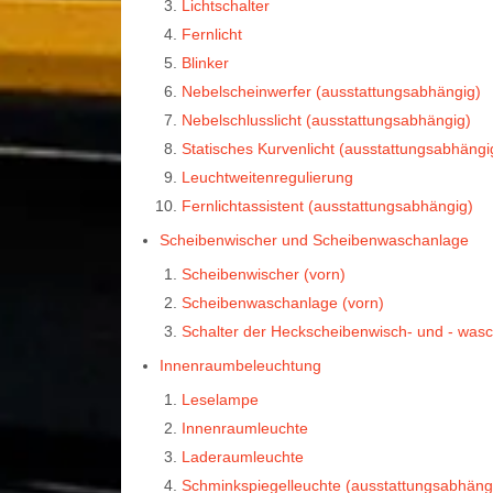
Lichtschalter
Fernlicht
Blinker
Nebelscheinwerfer (ausstattungsabhängig)
Nebelschlusslicht (ausstattungsabhängig)
Statisches Kurvenlicht (ausstattungsabhängi
Leuchtweitenregulierung
Fernlichtassistent (ausstattungsabhängig)
Scheibenwischer und Scheibenwaschanlage
Scheibenwischer (vorn)
Scheibenwaschanlage (vorn)
Schalter der Heckscheibenwisch- und - was
Innenraumbeleuchtung
Leselampe
Innenraumleuchte
Laderaumleuchte
Schminkspiegelleuchte (ausstattungsabhäng