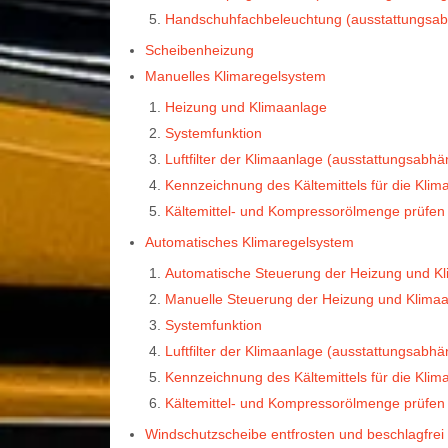
Handschuhfachbeleuchtung (ausstattungsab
Scheibenheizung
Manuelles Klimaregelsystem
Heizung und Klimaanlage
Systemfunktion
Luftfilter der Klimaanlage (ausstattungsabhä
Kennzeichnung des Kältemittels für die Klim
Kältemittel- und Kompressorölmenge prüfen
Automatisches Klimaregelsystem
Automatische Steuerung der Heizung und K
Manuelle Steuerung der Heizung und Klima
Systemfunktion
Luftfilter der Klimaanlage (ausstattungsabhä
Kennzeichnung des Kältemittels für die Klim
Kältemittel- und Kompressorölmenge prüfen
Windschutzscheibe entfrosten und beschlagfrei 