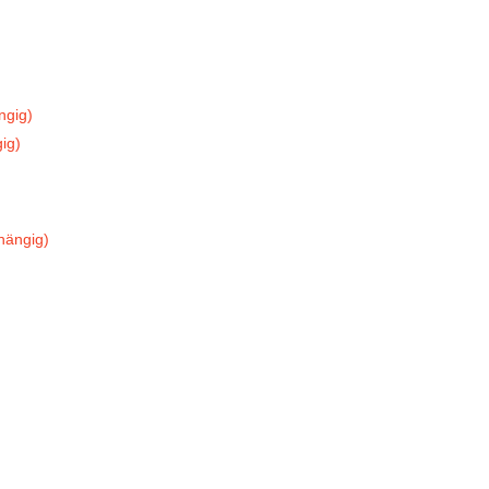
ngig)
ig)
hängig)