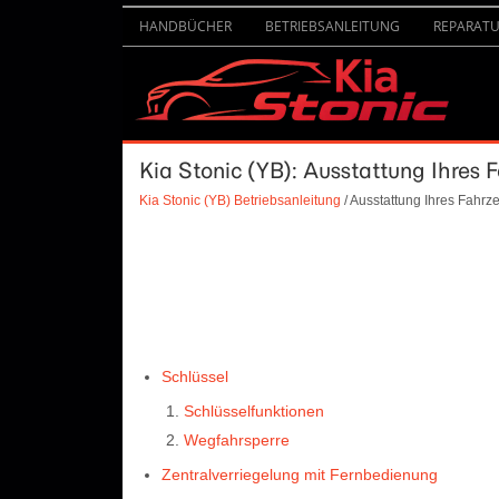
HANDBÜCHER
BETRIEBSANLEITUNG
REPARAT
Kia Stonic (YB): Ausstattung Ihres 
Kia Stonic (YB) Betriebsanleitung
/ Ausstattung Ihres Fahrz
Schlüssel
Schlüsselfunktionen
Wegfahrsperre
Zentralverriegelung mit Fernbedienung