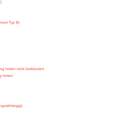
)
ment Typ B)
 hinten nicht funktioniert
g hinten
ungsabhängig)