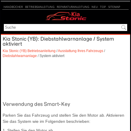
HANDBÜCHER
BETRIEBSANLEITUNG
REPARATURANLEITUNG
NEU
TOP
SITEMAP
SUCHE
Kia Stonic (YB): Diebstahlwarnanlage / System
aktiviert
Kia Stonic (YB) Betriebsanleitung
/
Ausstattung Ihres Fahrzeugs
/
Diebstahlwarnanlage
/ System aktiviert
Verwendung des Smart-Key
Parken Sie das Fahrzeug und stellen Sie den Motor ab. Aktivieren
Sie das System wie im Folgenden beschrieben:
1. Stellen Sie den Motor ab.