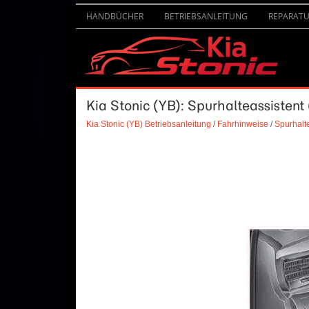
HANDBÜCHER
BETRIEBSANLEITUNG
REPARAT
Kia Stonic (YB): Spurhalteassistent
Kia Stonic (YB) Betriebsanleitung
/
Fahrhinweise
/
Spurhalt