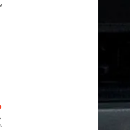
l
❯
A-
ig