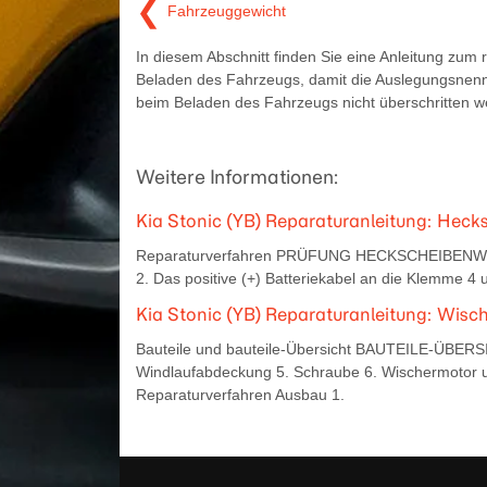
❮
Fahrzeuggewicht
In diesem Abschnitt finden Sie eine Anleitung zum r
Beladen des Fahrzeugs, damit die Auslegungsnen
beim Beladen des Fahrzeugs nicht überschritten w
Weitere Informationen:
Kia Stonic (YB) Reparaturanleitung: Hec
Reparaturverfahren PRÜFUNG HECKSCHEIBENWIS
2. Das positive (+) Batteriekabel an die Klemme 4 
Kia Stonic (YB) Reparaturanleitung: Wisc
Bauteile und bauteile-Übersicht BAUTEILE-ÜBERSI
Windlaufabdeckung 5. Schraube 6. Wischermotor 
Reparaturverfahren Ausbau 1.