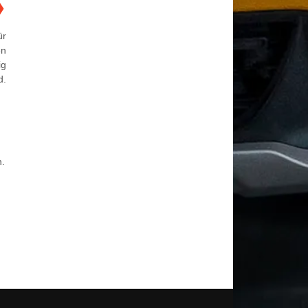
❯
ür
en
ig
d.
.