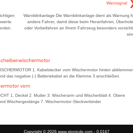
Warnsignal
ichtigen
Warnblinkanlage Die Warnblinkanlage dient als Warnung f
nwerte
andere Fahrer, damit diese beim Heranfahren, Überhol
erden.
oder Vorbeifahren an Ihrem Fahrzeug besonders vorsicht
sin
kscheibenwischermotor
CHERMOTOR 1. Kabelstecker vom Wischermotor hinten abklemmen
und das negative (-) Batteriekabel an die Klemme 3 anschließen.
hermotor vorn
CHT 1. Deckel 2. Mutter 3. Wischerarm und Wischerblatt 4. Obere
und Wischergestänge 7. Wischermotor-Steckverbinder
Copyright © 2026 www.stonicde.com - 0.0167