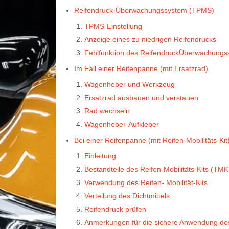
Reifendruck-Überwachungssystem (TPMS)
TPMS-Einstellung
Anzeige eines zu niedrigen Reifendrucks
Fehlfunktion des ReifendruckÜberwachungs
Im Fall einer Reifenpanne (mit Ersatzrad)
Wagenheber und Werkzeug
Ersatzrad ausbauen und verstauen
Rad wechseln
Wagenheber-Aufkleber
Bei einer Reifenpanne (mit Reifen-Mobilitäts-Kit
Einleitung
Bestandteile des Reifen-Mobilitäts-Kits (TMK, 
Verwendung des Reifen- Mobilität-Kits
Verteilung des Dichtmittels
Reifendruck prüfen
Anmerkungen für die sichere Anwendung des 