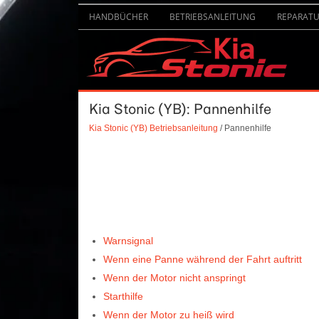
HANDBÜCHER
BETRIEBSANLEITUNG
REPARAT
Kia Stonic (YB): Pannenhilfe
Kia Stonic (YB) Betriebsanleitung
/ Pannenhilfe
Warnsignal
Wenn eine Panne während der Fahrt auftritt
Wenn der Motor nicht anspringt
Starthilfe
Wenn der Motor zu heiß wird