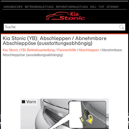
HANDBÜCHER
BETRIEBSANLEITUNG
REPARATURANLEITUNG
NEU
TOP
SITEMAP
SUCHE
Kia Stonic (YB): Abschleppen / Abnehmbare
Abschleppöse (ausstattungsabhängig)
Kia Stonic (YB) Betriebsanleitung
/
Pannenhilfe
/
Abschleppen
/ Abnehmbare
Abschleppöse (ausstattungsabhängig)