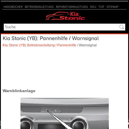
HANDBÜCHER
BETRIEBSANLEITUNG
REPARATURANLEITUNG
NEU
TOP
SITEMAP
SUCHE
Kia Stonic (YB): Pannenhilfe / Warnsignal
Kia Stonic (YB) Betriebsanleitung
/
Pannenhilfe
/ Warnsignal
Warnblinkanlage