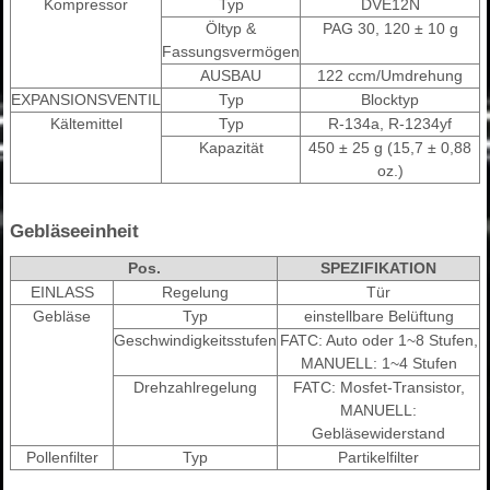
Kompressor
Typ
DVE12N
Öltyp &
PAG 30, 120 ± 10 g
Fassungsvermögen
AUSBAU
122 ccm/Umdrehung
EXPANSIONSVENTIL
Typ
Blocktyp
Kältemittel
Typ
R-134a, R-1234yf
Kapazität
450 ± 25 g (15,7 ± 0,88
oz.)
Gebläseeinheit
Pos.
SPEZIFIKATION
EINLASS
Regelung
Tür
Gebläse
Typ
einstellbare Belüftung
Geschwindigkeitsstufen
FATC: Auto oder 1~8 Stufen,
MANUELL: 1~4 Stufen
Drehzahlregelung
FATC: Mosfet-Transistor,
MANUELL:
Gebläsewiderstand
Pollenfilter
Typ
Partikelfilter