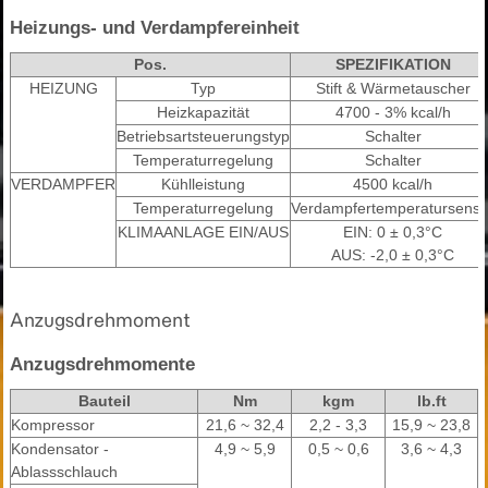
Heizungs- und Verdampfereinheit
Pos.
SPEZIFIKATION
HEIZUNG
Typ
Stift & Wärmetauscher
Heizkapazität
4700 - 3% kcal/h
Betriebsartsteuerungstyp
Schalter
Temperaturregelung
Schalter
VERDAMPFER
Kühlleistung
4500 kcal/h
Temperaturregelung
Verdampfertemperatursenso
KLIMAANLAGE EIN/AUS
EIN: 0 ± 0,3°C
AUS: -2,0 ± 0,3°C
Anzugsdrehmoment
Anzugsdrehmomente
Bauteil
Nm
kgm
lb.ft
Kompressor
21,6 ~ 32,4
2,2 - 3,3
15,9 ~ 23,8
Kondensator -
4,9 ~ 5,9
0,5 ~ 0,6
3,6 ~ 4,3
Ablassschlauch