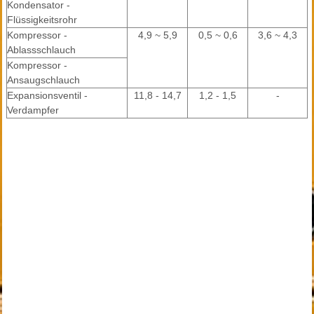
Kondensator -
Flüssigkeitsrohr
Kompressor -
4,9 ~ 5,9
0,5 ~ 0,6
3,6 ~ 4,3
Ablassschlauch
Kompressor -
Ansaugschlauch
Expansionsventil -
11,8 - 14,7
1,2 - 1,5
-
Verdampfer