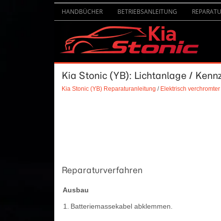
HANDBÜCHER
BETRIEBSANLEITUNG
REPARAT
Kia Stonic (YB): Lichtanlage / Ken
Kia Stonic (YB) Reparaturanleitung
/
Elektrisch verchromter
Reparaturverfahren
Ausbau
1.
Batteriemassekabel abklemmen.