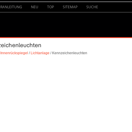
URANLEITUNG
NEU
TOP
SITEMAP
SUCHE
nzeichenleuchten
 Innenrückspiegel
/
Lichtanlage
/ Kennzeichenleuchten