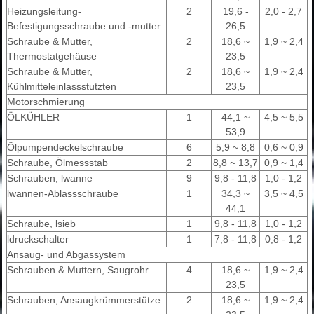
Heizungsleitung-
2
19,6 -
2,0 - 2,7
Befestigungsschraube und -mutter
26,5
Schraube & Mutter,
2
18,6 ~
1,9 ~ 2,4
Thermostatgehäuse
23,5
Schraube & Mutter,
2
18,6 ~
1,9 ~ 2,4
Kühlmitteleinlassstutzten
23,5
Motorschmierung
ÖLKÜHLER
1
44,1 ~
4,5 ~ 5,5
53,9
Ölpumpendeckelschraube
6
5,9 ~ 8,8
0,6 ~ 0,9
Schraube, Ölmessstab
2
8,8 ~ 13,7
0,9 ~ 1,4
Schrauben, lwanne
9
9,8 - 11,8
1,0 - 1,2
lwannen-Ablassschraube
1
34,3 ~
3,5 ~ 4,5
44,1
Schraube, lsieb
1
9,8 - 11,8
1,0 - 1,2
ldruckschalter
1
7,8 - 11,8
0,8 - 1,2
Ansaug- und Abgassystem
Schrauben & Muttern, Saugrohr
4
18,6 ~
1,9 ~ 2,4
23,5
Schrauben, Ansaugkrümmerstütze
2
18,6 ~
1,9 ~ 2,4