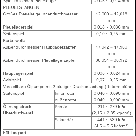
Spiel im kleinen Pleuelauge
0,005 ~ 0,014 mm
PLEUELSTANGEN
Großes Pleuelauge Innendurchmesser
42,000 ~ 42,018
mm
Pleuellagerspiel
0,018 ~ 0,036 mm
Seitenspiel
0,10 ~ 0,25 mm
Kurbelwelle
Außendurchmesser Hauptlagerzapfen
47,942 ~ 47,960
mm
Außendurchmesser Pleuellagerzapfen
38,954 ~ 38,972
mm
Hauptlagerspiel
0,006 ~ 0,024 mm
Axialspiel
0,07 ~ 0,25 mm
Verstellbare Ölpumpe mit 2-stufiger Druckentlastung (Rotorausführu
Seitenspiel
Innenrotor
0,040 ~ 0,090 mm
Außenrotor
0,040 ~ 0,090 mm
Öffnungsdruck
Primär
211 ~ 279 kPa
Überdruckventil
(2,15 ± 2,85 kg/cm²)
Sekundär
441 ~ 539 kPa
(4,5 ~ 5,5 kg/cm²)
Kühlungsart