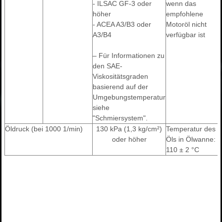
- ILSAC GF-3 oder
wenn das
höher
empfohlene
- ACEA A3/B3 oder
Motoröl nicht
A3/B4
verfügbar ist
– Für Informationen zu
den SAE-
Viskositätsgraden
basierend auf der
Umgebungstemperatur
siehe
"Schmiersystem".
Öldruck (bei 1000 1/min)
130 kPa (1,3 kg/cm²)
Temperatur des
oder höher
Öls in Ölwanne:
110 ± 2 °C