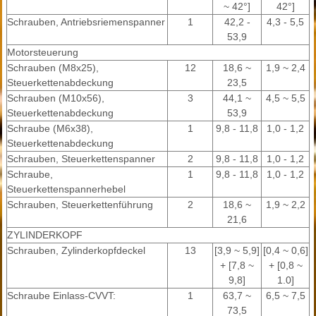
~ 42°]
42°]
Schrauben, Antriebsriemenspanner
1
42,2 -
4,3 - 5,5
53,9
Motorsteuerung
Schrauben (M8x25),
12
18,6 ~
1,9 ~ 2,4
Steuerkettenabdeckung
23,5
Schrauben (M10x56),
3
44,1 ~
4,5 ~ 5,5
Steuerkettenabdeckung
53,9
Schraube (M6x38),
1
9,8 - 11,8
1,0 - 1,2
Steuerkettenabdeckung
Schrauben, Steuerkettenspanner
2
9,8 - 11,8
1,0 - 1,2
Schraube,
1
9,8 - 11,8
1,0 - 1,2
Steuerkettenspannerhebel
Schrauben, Steuerkettenführung
2
18,6 ~
1,9 ~ 2,2
21,6
ZYLINDERKOPF
Schrauben, Zylinderkopfdeckel
13
[3,9 ~ 5,9]
[0,4 ~ 0,6]
+ [7,8 ~
+ [0,8 ~
9,8]
1.0]
Schraube Einlass-CVVT:
1
63,7 ~
6,5 ~ 7,5
73,5