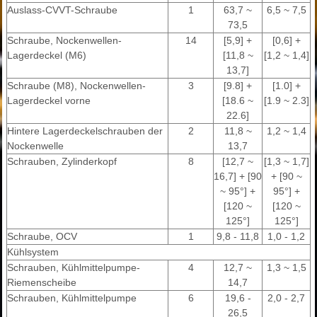
Auslass-CVVT-Schraube
1
63,7 ~
6,5 ~ 7,5
73,5
Schraube, Nockenwellen-
14
[5,9] +
[0,6] +
Lagerdeckel (M6)
[11,8 ~
[1,2 ~ 1,4]
13,7]
Schraube (M8), Nockenwellen-
3
[9.8] +
[1.0] +
Lagerdeckel vorne
[18.6 ~
[1.9 ~ 2.3]
22.6]
Hintere Lagerdeckelschrauben der
2
11,8 ~
1,2 ~ 1,4
Nockenwelle
13,7
Schrauben, Zylinderkopf
8
[12,7 ~
[1,3 ~ 1,7]
16,7] + [90
+ [90 ~
~ 95°] +
95°] +
[120 ~
[120 ~
125°]
125°]
Schraube, OCV
1
9,8 - 11,8
1,0 - 1,2
Kühlsystem
Schrauben, Kühlmittelpumpe-
4
12,7 ~
1,3 ~ 1,5
Riemenscheibe
14,7
Schrauben, Kühlmittelpumpe
6
19,6 -
2,0 - 2,7
26,5