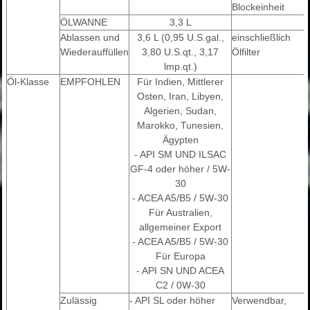
Blockeinheit
ÖLWANNE
3,3 L
Ablassen und
3,6 L (0,95 U.S.gal.,
einschließlich
Wiederauffüllen
3,80 U.S.qt., 3,17
Ölfilter
lmp.qt.)
Öl-Klasse
EMPFOHLEN
Für Indien, Mittlerer
Osten, Iran, Libyen,
Algerien, Sudan,
Marokko, Tunesien,
Ägypten
- API SM UND ILSAC
GF-4 oder höher / 5W-
30
- ACEA A5/B5 / 5W-30
Für Australien,
allgemeiner Export
- ACEA A5/B5 / 5W-30
Für Europa
- API SN UND ACEA
C2 / 0W-30
Zulässig
- API SL oder höher
Verwendbar,