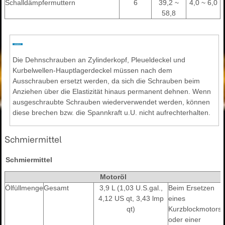
Schalldämpfermuttern
6
39,2 ~
4,0 ~ 6,0
58,8
Die Dehnschrauben an Zylinderkopf, Pleueldeckel und
Kurbelwellen-Hauptlagerdeckel müssen nach dem
Ausschrauben ersetzt werden, da sich die Schrauben beim
Anziehen über die Elastizität hinaus permanent dehnen. Wenn
ausgeschraubte Schrauben wiederverwendet werden, können
diese brechen bzw. die Spannkraft u.U. nicht aufrechterhalten.
Schmiermittel
Schmiermittel
Motoröl
Ölfüllmenge
Gesamt
3,9 L (1,03 U.S.gal.,
Beim Ersetzen
4,12 US qt, 3,43 lmp
eines
qt)
Kurzblockmotors
oder einer