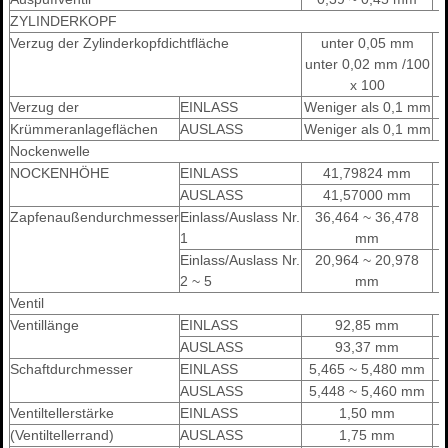
ZYLINDERKOPF
Verzug der Zylinderkopfdichtfläche
unter 0,05 mm
unter 0,02 mm /100
x 100
Verzug der
EINLASS
Weniger als 0,1 mm
Krümmeranlageflächen
AUSLASS
Weniger als 0,1 mm
Nockenwelle
NOCKENHÖHE
EINLASS
41,79824 mm
AUSLASS
41,57000 mm
Zapfenaußendurchmesser
Einlass/Auslass Nr.
36,464 ~ 36,478
1
mm
Einlass/Auslass Nr.
20,964 ~ 20,978
2 ~ 5
mm
Ventil
Ventillänge
EINLASS
92,85 mm
AUSLASS
93,37 mm
Schaftdurchmesser
EINLASS
5,465 ~ 5,480 mm
AUSLASS
5,448 ~ 5,460 mm
Ventiltellerstärke
EINLASS
1,50 mm
(Ventiltellerrand)
AUSLASS
1,75 mm