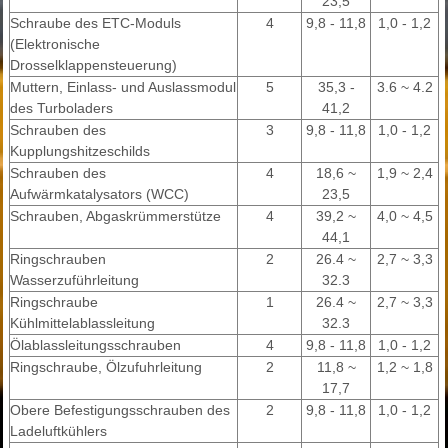
23,5
Schraube des ETC-Moduls
4
9,8 - 11,8
1,0 - 1,2
(Elektronische
Drosselklappensteuerung)
Muttern, Einlass- und Auslassmodul
5
35,3 -
3.6 ~ 4.2
des Turboladers
41,2
Schrauben des
3
9,8 - 11,8
1,0 - 1,2
Kupplungshitzeschilds
Schrauben des
4
18,6 ~
1,9 ~ 2,4
Aufwärmkatalysators (WCC)
23,5
Schrauben, Abgaskrümmerstütze
4
39,2 ~
4,0 ~ 4,5
44,1
Ringschrauben
2
26.4 ~
2,7 ~ 3,3
Wasserzuführleitung
32.3
Ringschraube
1
26.4 ~
2,7 ~ 3,3
Kühlmittelablassleitung
32.3
Ölablassleitungsschrauben
4
9,8 - 11,8
1,0 - 1,2
Ringschraube, Ölzufuhrleitung
2
11,8 ~
1,2 ~ 1,8
17,7
Obere Befestigungsschrauben des
2
9,8 - 11,8
1,0 - 1,2
Ladeluftkühlers