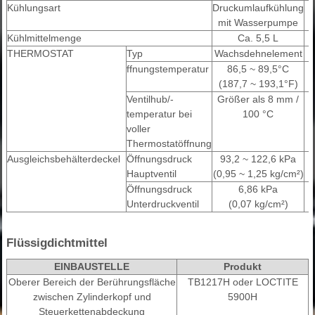
Kühlungsart
Druckumlaufkühlung
mit Wasserpumpe
Kühlmittelmenge
Ca. 5,5 L
THERMOSTAT
Typ
Wachsdehnelement
ffnungstemperatur
86,5 ~ 89,5°C
(187,7 ~ 193,1°F)
Ventilhub/-
Größer als 8 mm /
temperatur bei
100 °C
voller
Thermostatöffnung
Ausgleichsbehälterdeckel
Öffnungsdruck
93,2 ~ 122,6 kPa
Hauptventil
(0,95 ~ 1,25 kg/cm²)
Öffnungsdruck
6,86 kPa
Unterdruckventil
(0,07 kg/cm²)
Flüssigdichtmittel
EINBAUSTELLE
Produkt
Oberer Bereich der Berührungsfläche
TB1217H oder LOCTITE
zwischen Zylinderkopf und
5900H
Steuerkettenabdeckung