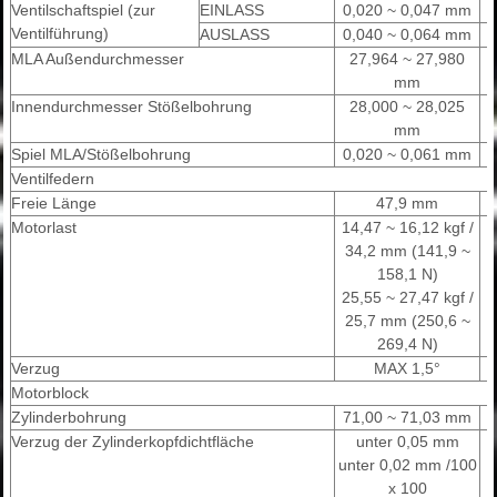
Ventilschaftspiel (zur
EINLASS
0,020 ~ 0,047 mm
Ventilführung)
AUSLASS
0,040 ~ 0,064 mm
MLA Außendurchmesser
27,964 ~ 27,980
mm
Innendurchmesser Stößelbohrung
28,000 ~ 28,025
mm
Spiel MLA/Stößelbohrung
0,020 ~ 0,061 mm
Ventilfedern
Freie Länge
47,9 mm
Motorlast
14,47 ~ 16,12 kgf /
34,2 mm (141,9 ~
158,1 N)
25,55 ~ 27,47 kgf /
25,7 mm (250,6 ~
269,4 N)
Verzug
MAX 1,5°
Motorblock
Zylinderbohrung
71,00 ~ 71,03 mm
Verzug der Zylinderkopfdichtfläche
unter 0,05 mm
unter 0,02 mm /100
x 100