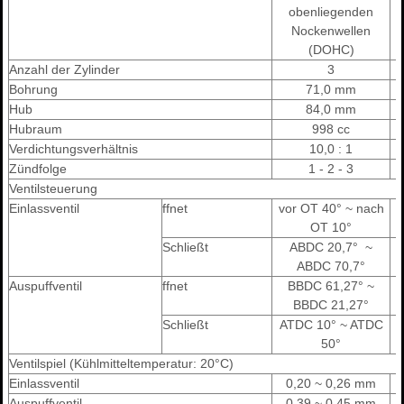
obenliegenden
Nockenwellen
(DOHC)
Anzahl der Zylinder
3
Bohrung
71,0 mm
Hub
84,0 mm
Hubraum
998 cc
Verdichtungsverhältnis
10,0 : 1
Zündfolge
1 - 2 - 3
Ventilsteuerung
Einlassventil
ffnet
vor OT 40° ~ nach
OT 10°
Schließt
ABDC 20,7° ~
ABDC 70,7°
Auspuffventil
ffnet
BBDC 61,27° ~
BBDC 21,27°
Schließt
ATDC 10° ~ ATDC
50°
Ventilspiel (Kühlmitteltemperatur: 20°C)
Einlassventil
0,20 ~ 0,26 mm
Auspuffventil
0,39 ~ 0,45 mm