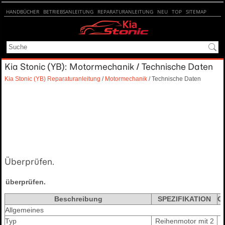
HANDBÜCHER
BETRIEBSANLEITUNG
REPARATURANLEITUNG
NEU
TOP
SITEMAP
SUCHE
Kia Stonic (YB): Motormechanik / Technische Daten
Kia Stonic (YB) Reparaturanleitung
/
Motormechanik
/ Technische Daten
Überprüfen.
überprüfen.
Beschreibung
SPEZIFIKATION
G
Allgemeines
Typ
Reihenmotor mit 2