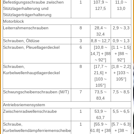
Befestigungsschraube zwischen
1
107,9 ~
11,0 ~
Stützlagerhalterung und
127,5
13,0
Stützlagerträgerhalterung
Motorblock
Leiterrahmenschrauben
8
28,4 ~
2,9 ~ 3,3
32,4
Schrauben, Öldüse
3
8,8 ~ 12,7
0,9 ~ 1,3
Schrauben, Pleuellagerdeckel
6
[10,8 ~
[1.1 ~ 1.5]
14,7] + [88
+ [88 ~
~ 92°]
92°]
Schrauben,
8
[17,7 ~
[1,8 ~ 2,2]
Kurbelwellenhauptlagerdeckel
21,6] +
+ [103 ~
[103 ~
105°]
105°]
Schwungscheibenschrauben (M/T)
7
73,5 ~
7,5 ~ 8,5
83,4
Antriebsriemensystem
Zwischenradwellenschraube
1
53,9 ~
5,5 ~ 6,5
63,7
Schraube,
1
[55.9 ~
[5.7 ~ 6.3]
Kurbelwellendämpferriemenscheibe
61.8] + [38
+ [38 ~