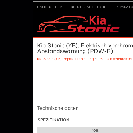
HANDBÜCHER
BETRIEBSANLEITUNG
REPARAT
Kia Stonic (YB): Elektrisch verchrom
Abstandswarnung (PDW-R)
Kia Stonic (YB) Reparaturanleitung
/
Elektrisch verchromter
Technische daten
SPEZIFIKATION
Pos.