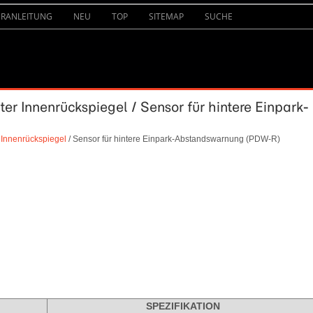
URANLEITUNG
NEU
TOP
SITEMAP
SUCHE
ter Innenrückspiegel / Sensor für hintere Einpark-
 Innenrückspiegel
/ Sensor für hintere Einpark-Abstandswarnung (PDW-R)
SPEZIFIKATION