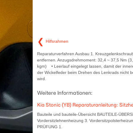
❮
Hilfsrahmen
Reparaturverfahren Ausbau 1. Kreuzgelenkschraub
entfernen. Anzugsdrehmoment: 32,4 ~ 37,5 Nm (3,
kgm) • Leerlauf eingelegt lassen, damit der inner
der Wickelfeder beim Drehen des Lenkrads nicht b
wird.
Weitere Informationen:
Kia Stonic (YB) Reparaturanleitung: Sitzh
Bauteile und bauteile-Übersicht BAUTEILE-ÜBERSICH
Vordersitzlehnenheizung 3. Vordersitzpolsterheiz
PRÜFUNG 1.