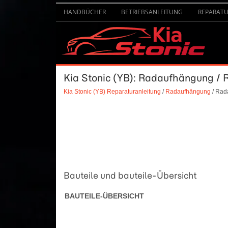
HANDBÜCHER
BETRIEBSANLEITUNG
REPARAT
Kia Stonic (YB): Radaufhängung /
Kia Stonic (YB) Reparaturanleitung
/
Radaufhängung
/ Rad
Bauteile und bauteile-Übersicht
BAUTEILE-ÜBERSICHT