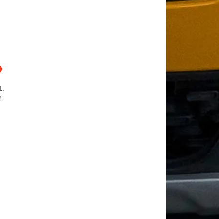
❯
1.
4.