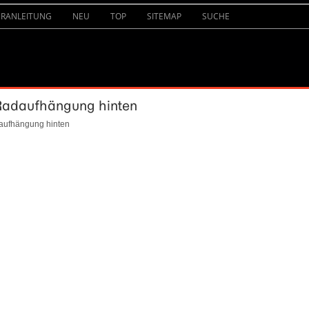
URANLEITUNG
NEU
TOP
SITEMAP
SUCHE
 Radaufhängung hinten
aufhängung hinten