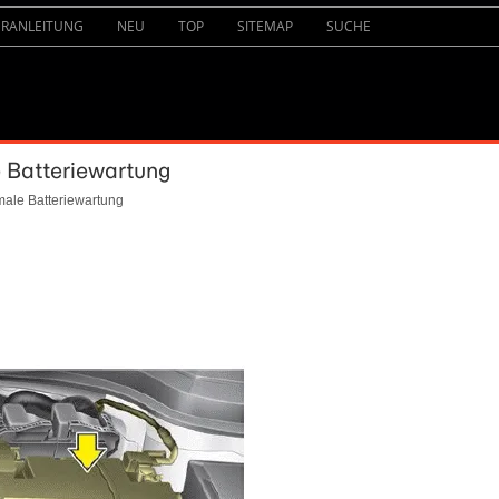
URANLEITUNG
NEU
TOP
SITEMAP
SUCHE
e Batteriewartung
male Batteriewartung