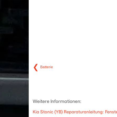
❮
Batterie
Weitere Informationen:
Kia Stonic (YB) Reparaturanleitung: Fenst