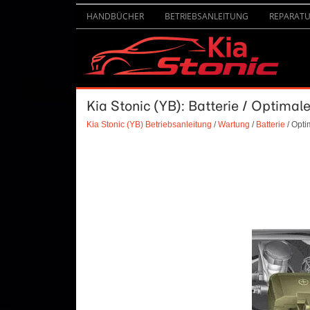
HANDBÜCHER
BETRIEBSANLEITUNG
REPARAT
Kia Stonic (YB): Batterie / Optimal
Kia Stonic (YB) Betriebsanleitung
/
Wartung
/
Batterie
/ Opti