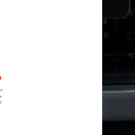
❯
nn
a-
2.