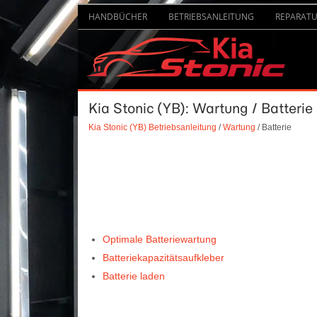
HANDBÜCHER
BETRIEBSANLEITUNG
REPARAT
Kia Stonic (YB): Wartung / Batterie
Kia Stonic (YB) Betriebsanleitung
/
Wartung
/ Batterie
Optimale Batteriewartung
Batteriekapazitätsaufkleber
Batterie laden