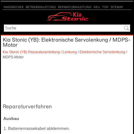
HANDBÜCHER
BETRIEBSANLEITUNG
REPARATURANLEITUNG
NEU
TOP
SITEMAP
SUCHE
Kia Stonic (YB): Elektronische Servolenkung / MDPS-
Motor
Kia Stonic (YB) Reparaturanleitung
/
Lenkung
/
Elektronische Servolenkung
/
MDPS-Motor
Reparaturverfahren
Ausbau
1.
Batteriemassekabel abklemmen.