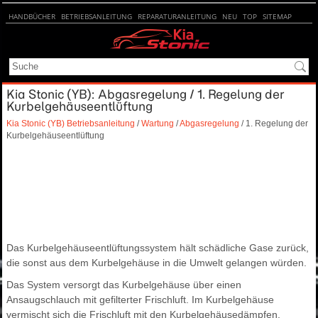
HANDBÜCHER
BETRIEBSANLEITUNG
REPARATURANLEITUNG
NEU
TOP
SITEMAP
SUCHE
Kia Stonic (YB): Abgasregelung / 1. Regelung der
Kurbelgehäuseentlüftung
Kia Stonic (YB) Betriebsanleitung
/
Wartung
/
Abgasregelung
/ 1. Regelung der
Kurbelgehäuseentlüftung
Das Kurbelgehäuseentlüftungssystem hält schädliche Gase zurück,
die sonst aus dem Kurbelgehäuse in die Umwelt gelangen würden.
Das System versorgt das Kurbelgehäuse über einen
Ansaugschlauch mit gefilterter Frischluft. Im Kurbelgehäuse
vermischt sich die Frischluft mit den Kurbelgehäusedämpfen.