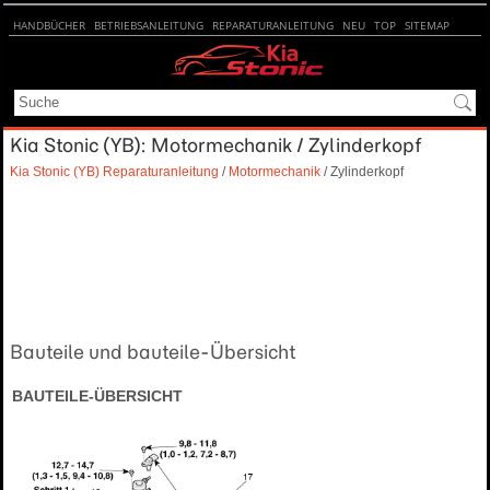
HANDBÜCHER
BETRIEBSANLEITUNG
REPARATURANLEITUNG
NEU
TOP
SITEMAP
SUCHE
Kia Stonic (YB): Motormechanik / Zylinderkopf
Kia Stonic (YB) Reparaturanleitung
/
Motormechanik
/ Zylinderkopf
Bauteile und bauteile-Übersicht
BAUTEILE-ÜBERSICHT