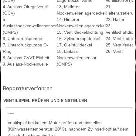
(OCV)
Lagerdeckel vorne
Ventilstößel (M
4. Auslass-Ölregelventil
13, Mittlerer
21.
(OCV)
Nockenwellenlagerdeckel
Halterarretieru
5.
14, Hinterer
22. Halter
Auslassnockenwellensensor
Nockenwellenlagerdeckel
23.
(CMPS)
15, Ventildeckeldichtung
Ventilschaftdic
6, Unterdruckpumpe
16. Zylinderkopfdeckel
24, Ventilfeder
7, Unterdruckpumpe O-
17, Öleinfülldeckel
25, Ventilfeders
Ring
18, Einlass-
26, Ventil
8, Auslass-CVVT-Einheit
Nockenwellensensor
9. Auslass-Nockenwelle
(CMPS)
Reparaturverfahren
VENTILSPIEL PRÜFEN UND EINSTELLEN
Ventilspiel bei kaltem Motor prüfen und einstellen
(Kühlwassertemperatur: 20°C), nachdem Zylinderkopf auf dem
Zylinderblock montiert ist.