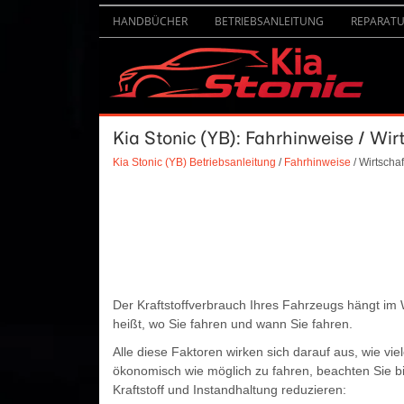
HANDBÜCHER
BETRIEBSANLEITUNG
REPARAT
Kia Stonic (YB): Fahrhinweise / Wirt
Kia Stonic (YB) Betriebsanleitung
/
Fahrhinweise
/ Wirtschaf
Der Kraftstoffverbrauch Ihres Fahrzeugs hängt im
heißt, wo Sie fahren und wann Sie fahren.
Alle diese Faktoren wirken sich darauf aus, wie vie
ökonomisch wie möglich zu fahren, beachten Sie bi
Kraftstoff und Instandhaltung reduzieren: