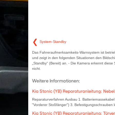
❮
System-Standby
Das Fahreraufmerksamkeits-Warnsystem ist betrie
und zeigt in den folgenden Situationen den Bildsch
„Standby“ (Bereit) an. - Die Kamera erkennt diese
nicht.
Weitere Informationen:
Kia Stonic (YB) Reparaturanleitung: Nebe
Reparaturverfahren Ausbau 1. Batteriemassekabel
"Vorderer Stoßfänger") 3. Befestigungsschrauben 
Kia Stonic (YB) Reparaturanleitung: Türve