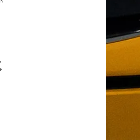
in
.
e