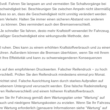
voll. Fahren Sie langsam an und vermeiden Sie Schaltvorgänge bei
eschwindigkeit bei. Beschleunigen Sie zwischen Ampeln nicht übermäßi
uss so an, dass die Geschwindigkeit nicht unnötig verändert werden
tem Verkehr. Halten Sie immer einen sicheren Abstand von anderen
zu können. Dies vermindert auch den Bremsenverschleiß.
e schneller Sie fahren, desto mehr Kraftstoff verwendet Ihr Fahrzeug.
äßiger Geschwindigkeit eine wirkungsvolle Methode, den
 ruhen. Dies kann zu einem erhöhten Kraftstoffverbrauch und zu eine
 führen. Außerdem können die Bremsen überhitzen, wenn Sie mit Ihrem
t Ihre Effektivität und kann zu schwerwiegenderen Konsequenzen
uck auf den empfohlenen Druckwerten. Falscher Reifendruck − zu hoch
erschleiß. Prüfen Sie den Reifendruck mindestens einmal pro Monat.
richtet sind. Falsche Ausrichtung kann durch starkes Aufprallen auf
unebenem Untergrund verursacht werden. Eine falsche Radeinstellung
en Reifenverschleiß und einem höheren Kraftstoffverbrauch.
rten Sie Ihr Fahrzeug gemäß dem Wartungsplan unter “Wartung” auf
rauch und niedrigere Wartungskosten zu erzielen. Wenn Sie Ihr Fahrze
re Wartung erforderlich (genauere Informationen siehe “Wartung” auf