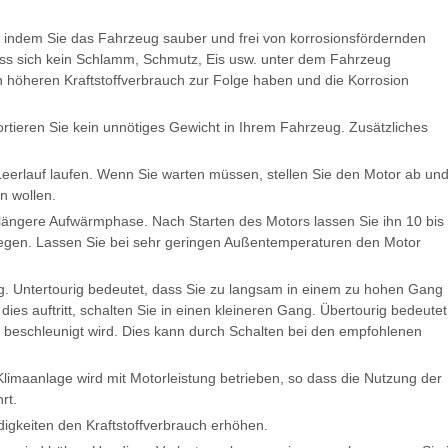
, indem Sie das Fahrzeug sauber und frei von korrosionsfördernden
dass sich kein Schlamm, Schmutz, Eis usw. unter dem Fahrzeug
 höheren Kraftstoffverbrauch zur Folge haben und die Korrosion
ortieren Sie kein unnötiges Gewicht in Ihrem Fahrzeug. Zusätzliches
 Leerlauf laufen. Wenn Sie warten müssen, stellen Sie den Motor ab un
n wollen.
 längere Aufwärmphase. Nach Starten des Motors lassen Sie ihn 10 bis
legen. Lassen Sie bei sehr geringen Außentemperaturen den Motor
ig. Untertourig bedeutet, dass Sie zu langsam in einem zu hohen Gang
ies auftritt, schalten Sie in einen kleineren Gang. Übertourig bedeutet
 beschleunigt wird. Dies kann durch Schalten bei den empfohlenen
imaanlage wird mit Motorleistung betrieben, so dass die Nutzung der
rt.
gkeiten den Kraftstoffverbrauch erhöhen.