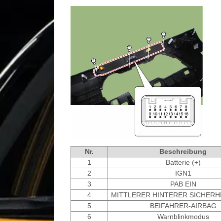
Nr.
Beschreibung
1
Batterie (+)
2
IGN1
3
PAB EIN
4
MITTLERER HINTERER SICHER
5
BEIFAHRER-AIRBAG
6
Warnblinkmodus