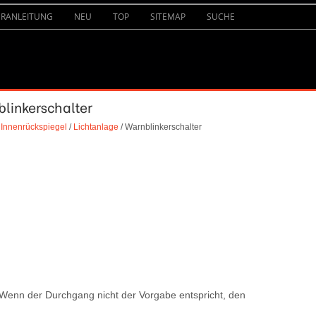
URANLEITUNG
NEU
TOP
SITEMAP
SUCHE
blinkerschalter
 Innenrückspiegel
/
Lichtanlage
/ Warnblinkerschalter
enn der Durchgang nicht der Vorgabe entspricht, den