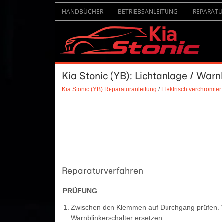
HANDBÜCHER
BETRIEBSANLEITUNG
REPARAT
Kia Stonic (YB): Lichtanlage / Warn
Kia Stonic (YB) Reparaturanleitung
/
Elektrisch verchromter
Reparaturverfahren
PRÜFUNG
1.
Zwischen den Klemmen auf Durchgang prüfen. W
Warnblinkerschalter ersetzen.