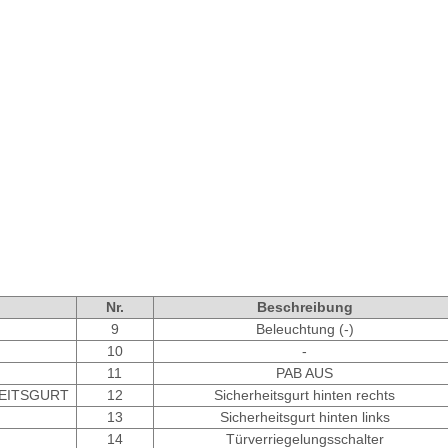
Nr.
Beschreibung
9
Beleuchtung (-)
10
-
11
PAB AUS
HEITSGURT
12
Sicherheitsgurt hinten rechts
13
Sicherheitsgurt hinten links
14
Türverriegelungsschalter