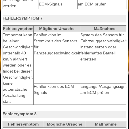
ECM-Signals
am ECM prüfen
werden
FEHLERSYMPTOM 7
Fehlersymptom
Mögliche Ursache
Maßnahme
Tempomat kann
Fehlfunktion im
System des Sensors für
bei einer
Stromkreis des Sensors
Fahrzeuggeschwindigkeit
Geschwindigkeit
für
instand setzen oder
unterhalb 40
Fahrzeuggeschwindigkeit
fehlerhaftes Bauteil
km/h aktiviert
ersetzen
werden oder es
findet bei dieser
Geschwindigkeit
keine
Fehlfunktion des ECM-
Eingangs-/Ausgangssignal
automatische
Signals
am ECM prüfen
Abschaltung
statt
Fehlersymptom 8
Fehlersymptom
Mögliche Ursache
Maßnahme