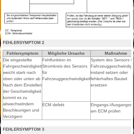
FEHLERSYMPTOM 2
Fehlersymptom
Mögliche Ursache
Maßnahme
Die eingestellte
Fehlfunktion im
System des Sensors fü
Fahrgeschwindigkeit
Stromkreis des Sensors
Fahrzeuggeschwindigk
weicht stark nach
für
instand setzen oder
oben oder unten ab
Fahrzeuggeschwindigkeit
fehlerhaftes Bauteil
Nach dem Einstellen
ersetzen
der Geschwindigkeit
kommt es zu
abwechselndem
ECM defekt
Eingangs-/Ausgangssi
Beschleunigen und
am ECM prüfen
Verzögern
FEHLERSYMPTOM 3