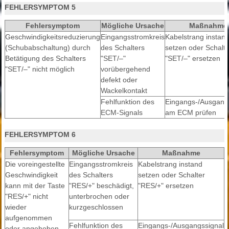
FEHLERSYMPTOM 5
Fehlersymptom
Mögliche Ursache
Maßnahme
Geschwindigkeitsreduzierung
Eingangsstromkreis
Kabelstrang instan
(Schubabschaltung) durch
des Schalters
setzen oder Schalte
Betätigung des Schalters
"SET/–"
"SET/–" ersetzen
"SET/–" nicht möglich
vorübergehend
defekt oder
Wackelkontakt
Fehlfunktion des
Eingangs-/Ausgang
ECM-Signals
am ECM prüfen
FEHLERSYMPTOM 6
Fehlersymptom
Mögliche Ursache
Maßnahme
Die voreingestellte
Eingangsstromkreis
Kabelstrang instand
Geschwindigkeit
des Schalters
setzen oder Schalter
kann mit der Taste
"RES/+" beschädigt,
"RES/+" ersetzen
"RES/+" nicht
unterbrochen oder
wieder
kurzgeschlossen
aufgenommen
Fehlfunktion des
Eingangs-/Ausgangssignal
oder angehoben