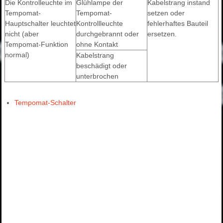
Die Kontrolleuchte im
Glühlampe der
Kabelstrang instand
Tempomat-
Tempomat-
setzen oder
Hauptschalter leuchtet
Kontrollleuchte
fehlerhaftes Bauteil
nicht (aber
durchgebrannt oder
ersetzen.
Tempomat-Funktion
ohne Kontakt
normal)
Kabelstrang
beschädigt oder
unterbrochen
Tempomat-Schalter