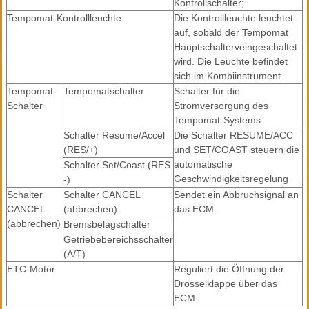
Kontrollschalter;
Tempomat-Kontrollleuchte
Die Kontrollleuchte leuchtet
auf, sobald der Tempomat
Hauptschalterveingeschaltet
wird. Die Leuchte befindet
sich im Kombiinstrument.
Tempomat-
Tempomatschalter
Schalter für die
Schalter
Stromversorgung des
Tempomat-Systems.
Schalter Resume/Accel
Die Schalter RESUME/ACC
(RES/+)
und SET/COAST steuern die
automatische
Schalter Set/Coast (RES
Geschwindigkeitsregelung
-)
Schalter
Schalter CANCEL
Sendet ein Abbruchsignal an
CANCEL
(abbrechen)
das ECM.
(abbrechen)
Bremsbelagschalter
Getriebebereichsschalter
(A/T)
ETC-Motor
Reguliert die Öffnung der
Drosselklappe über das
ECM.