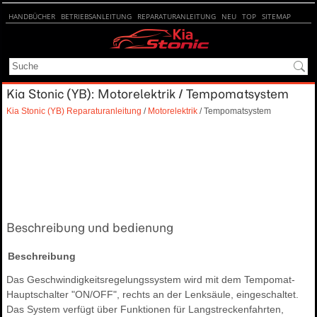
HANDBÜCHER
BETRIEBSANLEITUNG
REPARATURANLEITUNG
NEU
TOP
SITEMAP
SUCHE
Kia Stonic (YB): Motorelektrik / Tempomatsystem
Kia Stonic (YB) Reparaturanleitung
/
Motorelektrik
/ Tempomatsystem
Beschreibung und bedienung
Beschreibung
Das Geschwindigkeitsregelungssystem wird mit dem Tempomat-
Hauptschalter "ON/OFF", rechts an der Lenksäule, eingeschaltet.
Das System verfügt über Funktionen für Langstreckenfahrten,