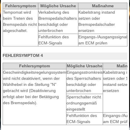
Fehlersymptom
Mögliche Ursache
Maßnahme
Tempomat wird
Verkabelung des
Kabelstrang instand
beim Treten des
Bremspedalschalters
setzen oder
Bremspedals nicht
beschädigt oder
Bremspedalschalter
abgeschaltet.
unterbrochen
ersetzen
Fehlfunktion des
Eingangs-/Ausgangssignal
ECM-Signals
am ECM prüfen
FEHLERSYMPTOM 4
Fehlersymptom
Mögliche Ursache
Maßn
Geschwindigkeitsregelungssystem
Eingangsstromkreis
Kabelstrang in
wird nicht deaktiviert, wenn der
des Sperrschalters
setzen oder Sp
Wählhebel in die Stellung "N"
beschädigt oder
instand setzen
gebracht wird (Deaktivierung
unterbrochen
ersetzen
erfolgt aber bei der Betätigung
Sperrschalter nicht
des Bremspedals).
ordnungsgemäß
eingestellt
Fehlfunktion des
Eingangs-/Aus
ECM-Signals
am ECM prüfe