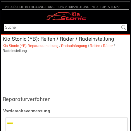
HANDBÜCHER
BETRIEBSANLEITUNG
REPARATURANLEITUNG
NEU
TOP
SITEMAP
SUCHE
Kia Stonic (YB): Reifen / Räder / Radeinstellung
Kia Stonic (YB) Reparaturanleitung
/
Radaufhängung
/
Reifen / Räder
/
Radeinstellung
Reparaturverfahren
Vorderachsvermessung