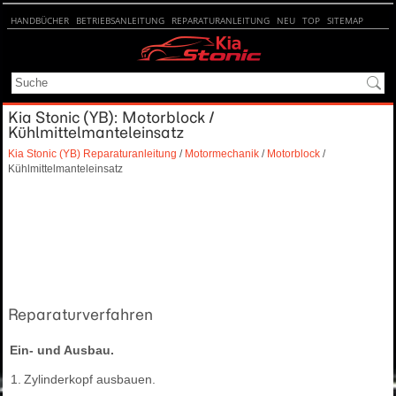
HANDBÜCHER
BETRIEBSANLEITUNG
REPARATURANLEITUNG
NEU
TOP
SITEMAP
SUCHE
Kia Stonic (YB): Motorblock /
Kühlmittelmanteleinsatz
Kia Stonic (YB) Reparaturanleitung
/
Motormechanik
/
Motorblock
/
Kühlmittelmanteleinsatz
Reparaturverfahren
Ein- und Ausbau.
1.
Zylinderkopf ausbauen.