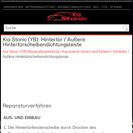
HANDBÜCHER
BETRIEBSANLEITUNG
REPARATURANLEITUNG
NEU
TOP
SITEMAP
SUCHE
Kia Stonic (YB): Hintertür / Äußere
Hintertürscheibendichtungsleiste
Kia Stonic (YB) Reparaturanleitung
/
Karosserie (Innen und Außen)
/
Hintertür
/
Äußere Hintertürscheibendichtungsleiste
Reparaturverfahren
AUS- UND EINBAU
1.
Die Hintertürfensterscheibe durch Drücken des