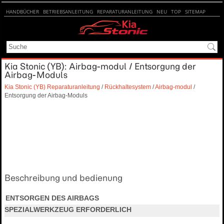
HANDBÜCHER
BETRIEBSANLEITUNG
REPARATURANLEITUNG
NEU
TOP
SITEMAP
SUCHE
Kia Stonic (YB): Airbag-modul / Entsorgung der
Airbag-Moduls
Kia Stonic (YB) Reparaturanleitung
/
Rückhaltesystem
/
Airbag-modul
/
Entsorgung der Airbag-Moduls
Beschreibung und bedienung
ENTSORGEN DES AIRBAGS
SPEZIALWERKZEUG ERFORDERLICH