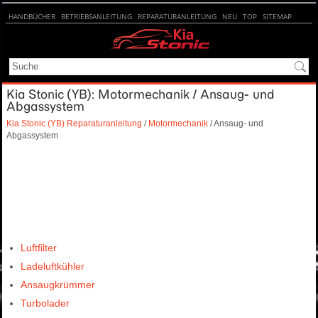
HANDBÜCHER
BETRIEBSANLEITUNG
REPARATURANLEITUNG
NEU
TOP
SITEMAP
SUCHE
Kia Stonic (YB): Motormechanik / Ansaug- und
Abgassystem
Kia Stonic (YB) Reparaturanleitung
/
Motormechanik
/ Ansaug- und
Abgassystem
Luftfilter
Ladeluftkühler
Ansaugkrümmer
Turbolader