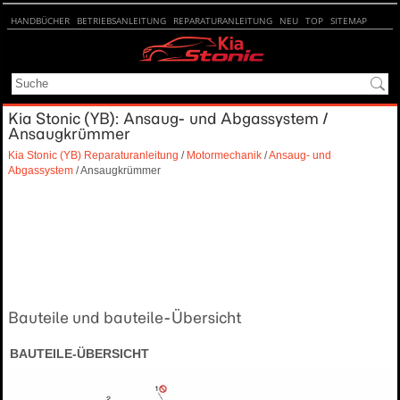
HANDBÜCHER
BETRIEBSANLEITUNG
REPARATURANLEITUNG
NEU
TOP
SITEMAP
SUCHE
Kia Stonic (YB): Ansaug- und Abgassystem /
Ansaugkrümmer
Kia Stonic (YB) Reparaturanleitung
/
Motormechanik
/
Ansaug- und
Abgassystem
/ Ansaugkrümmer
Bauteile und bauteile-Übersicht
BAUTEILE-ÜBERSICHT