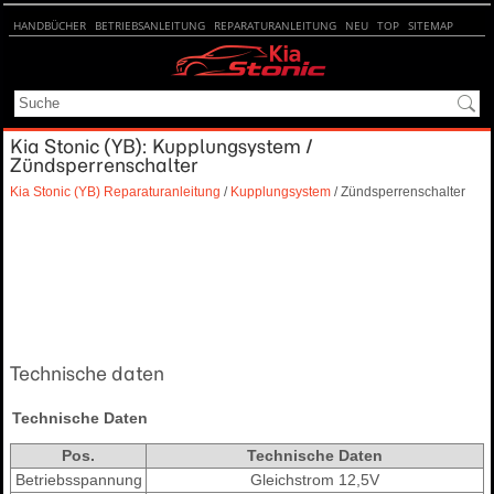
HANDBÜCHER
BETRIEBSANLEITUNG
REPARATURANLEITUNG
NEU
TOP
SITEMAP
SUCHE
Kia Stonic (YB): Kupplungsystem /
Zündsperrenschalter
Kia Stonic (YB) Reparaturanleitung
/
Kupplungsystem
/ Zündsperrenschalter
Technische daten
Technische Daten
Pos.
Technische Daten
Betriebsspannung
Gleichstrom 12,5V