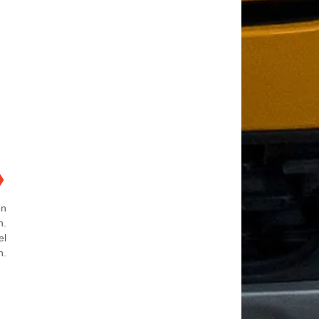
❯
en
n.
el
n.