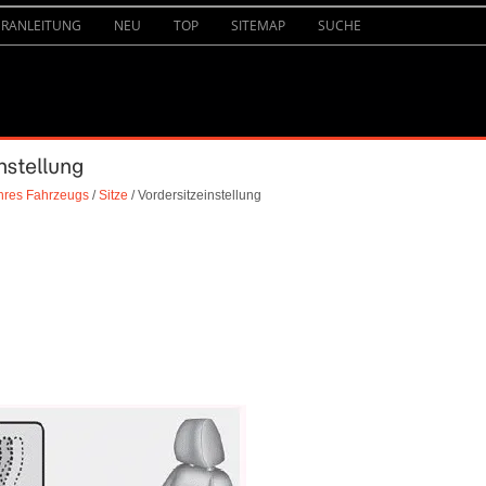
URANLEITUNG
NEU
TOP
SITEMAP
SUCHE
nstellung
Ihres Fahrzeugs
/
Sitze
/ Vordersitzeinstellung