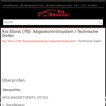
HANDBÜCHER
BETRIEBSANLEITUNG
REPARATURANLEITUNG
NEU
TOP
SITEMAP
SUCHE
Kia Stonic (YB): Abgaskontrollsystem / Technische
Daten
Kia Stonic (YB) Reparaturanleitung
/
Abgaskontrollsystem
/ Technische Daten
Überprüfen.
überprüfen.
SPÜLMAGNETVENTIL (PCSV)
▷ Spezifikation