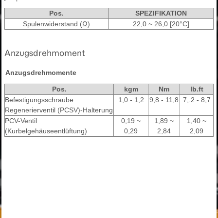
Pos.
SPEZIFIKATION
Spulenwiderstand (Ω)
22,0 ~ 26,0 [20°C]
Anzugsdrehmoment
Anzugsdrehmomente
Pos.
kgm
Nm
lb.ft
Befestigungsschraube
1,0 - 1,2
9,8 - 11,8
7,.2 - 8,7
Regenerierventil (PCSV)-Halterung
PCV-Ventil
0,19 ~
1,89 ~
1,40 ~
(Kurbelgehäuseentlüftung)
0,29
2,84
2,09