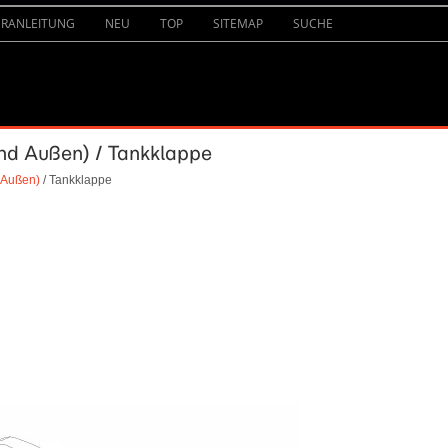
URANLEITUNG
NEU
TOP
SITEMAP
SUCHE
und Außen) / Tankklappe
 Außen)
/ Tankklappe