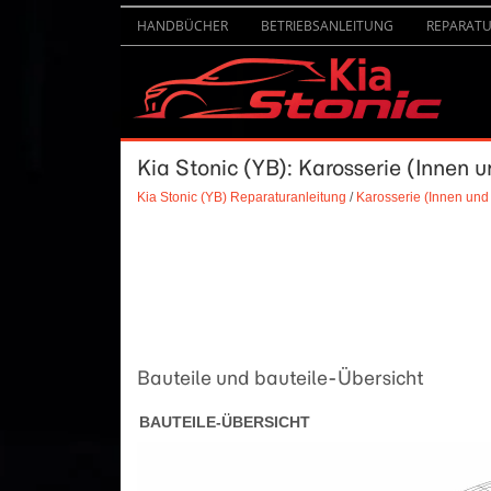
HANDBÜCHER
BETRIEBSANLEITUNG
REPARAT
Kia Stonic (YB): Karosserie (Innen 
Kia Stonic (YB) Reparaturanleitung
/
Karosserie (Innen und
Bauteile und bauteile-Übersicht
BAUTEILE-ÜBERSICHT