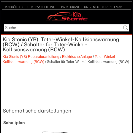
HANDBÜCHER
BETRIEBSANLEITUNG
REPARATURANLEITUNG
NEU
TOP
SITEMAP
SUCHE
Kia Stonic (YB): Toter-Winkel-Kollisionswarnung
(BCW) / Schalter für Toter-Winkel-
Kollisionswarnung (BCW)
Kia Stonic (YB) Reparaturanleitung
/
Elektrische Anlage
/
Toter-Winkel-
Kollisionswarnung (BCW)
/ Schalter für Toter-Winkel-Kollisionswarnung (BCW)
Schematische darstellungen
Schaltplan