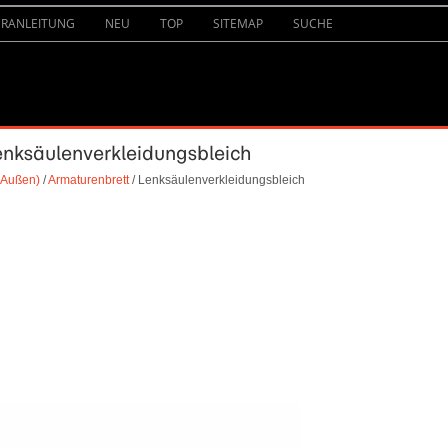
URANLEITUNG
NEU
TOP
SITEMAP
SUCHE
Lenksäulenverkleidungsbleich
 Außen)
/
Armaturenbrett
/ Lenksäulenverkleidungsbleich