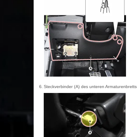
6.
Steckverbinder (A) des unteren Armaturenbretts