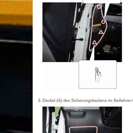
3.
Deckel (A) des Sicherungskastens im Beifahr