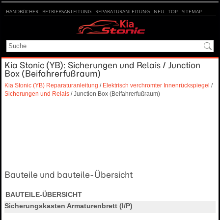
HANDBÜCHER
BETRIEBSANLEITUNG
REPARATURANLEITUNG
NEU
TOP
SITEMAP
SUCHE
Kia Stonic (YB): Sicherungen und Relais / Junction
Box (Beifahrerfußraum)
Kia Stonic (YB) Reparaturanleitung
/
Elektrisch verchromter Innenrückspiegel
/
Sicherungen und Relais
/ Junction Box (Beifahrerfußraum)
Bauteile und bauteile-Übersicht
BAUTEILE-ÜBERSICHT
Sicherungskasten Armaturenbrett (I/P)