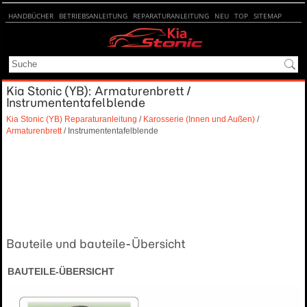
HANDBÜCHER
BETRIEBSANLEITUNG
REPARATURANLEITUNG
NEU
TOP
SITEMAP
SUCHE
Kia Stonic (YB): Armaturenbrett /
Instrumententafelblende
Kia Stonic (YB) Reparaturanleitung
/
Karosserie (Innen und Außen)
/
Armaturenbrett
/ Instrumententafelblende
Bauteile und bauteile-Übersicht
BAUTEILE-ÜBERSICHT