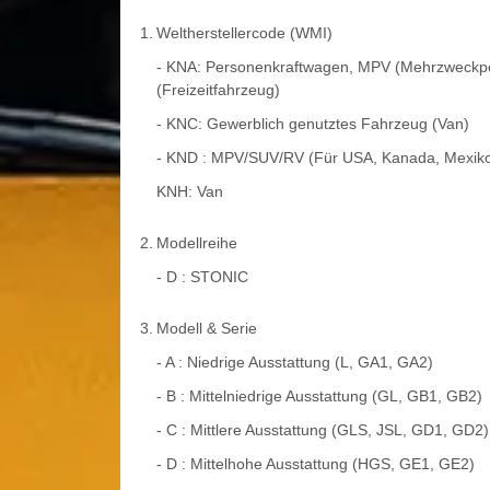
1.
Weltherstellercode (WMI)
- KNA: Personenkraftwagen, MPV (Mehrzweckper
(Freizeitfahrzeug)
- KNC: Gewerblich genutztes Fahrzeug (Van)
- KND : MPV/SUV/RV (Für USA, Kanada, Mexik
KNH: Van
2.
Modellreihe
- D : STONIC
3.
Modell & Serie
- A : Niedrige Ausstattung (L, GA1, GA2)
- B : Mittelniedrige Ausstattung (GL, GB1, GB2)
- C : Mittlere Ausstattung (GLS, JSL, GD1, GD2)
- D : Mittelhohe Ausstattung (HGS, GE1, GE2)