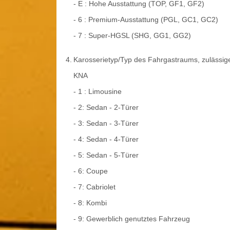
- E : Hohe Ausstattung (TOP, GF1, GF2)
- 6 : Premium-Ausstattung (PGL, GC1, GC2)
- 7 : Super-HGSL (SHG, GG1, GG2)
4.
Karosserietyp/Typ des Fahrgastraums, zulässi
KNA
- 1 : Limousine
- 2: Sedan - 2-Türer
- 3: Sedan - 3-Türer
- 4: Sedan - 4-Türer
- 5: Sedan - 5-Türer
- 6: Coupe
- 7: Cabriolet
- 8: Kombi
- 9: Gewerblich genutztes Fahrzeug