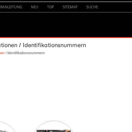
URANLEITUNG
NEU
TOP
SITEMAP
SUCHE
ationen / Identifikationsnummern
nen
/ Identifikationsnummern