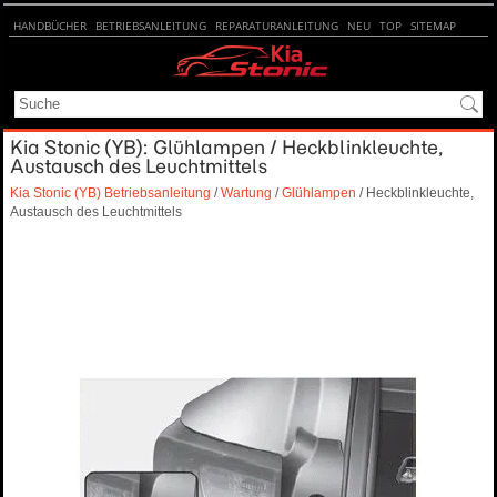
HANDBÜCHER
BETRIEBSANLEITUNG
REPARATURANLEITUNG
NEU
TOP
SITEMAP
SUCHE
Kia Stonic (YB): Glühlampen / Heckblinkleuchte,
Austausch des Leuchtmittels
Kia Stonic (YB) Betriebsanleitung
/
Wartung
/
Glühlampen
/ Heckblinkleuchte,
Austausch des Leuchtmittels