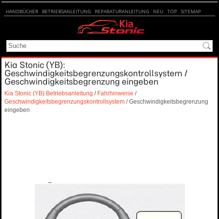
HANDBÜCHER
BETRIEBSANLEITUNG
REPARATURANLEITUNG
NEU
TOP
SITEMAP
SUCHE
Kia Stonic (YB):
Geschwindigkeitsbegrenzungskontrollsystem /
Geschwindigkeitsbegrenzung eingeben
Kia Stonic (YB) Betriebsanleitung
/
Fahrhinweise
/
Geschwindigkeitsbegrenzungskontrollsystem
/ Geschwindigkeitsbegrenzung
eingeben