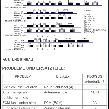
AUS- UND EINBAU
PROBLEME UND ERSATZTEILE:
PROBLEM
Ersatzteil
KDS/GDS
erforderlich?
Alle Schlüssel verloren
Neue Schlüssel (4)
JA
Antennenspirale
Antennenspule
NEIN
funktioniert nicht
ECM funktioniert nicht
PCM (ECM)
JA
Zündschloss fehlerhaft
Zündschalter mit
JA