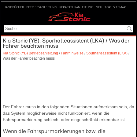
HANDBÜCHER
BETRIEBSANLEITUNG
REPARATURANLEITUNG
NEU
TOP
SITEMAP
SUCHE
Kia Stonic (YB): Spurhalteassistent (LKA) / Was der
Fahrer beachten muss
Kia Stonic (YB) Betriebsanleitung
/
Fahrhinweise
/
Spurhalteassistent (LKA)
/
Was der Fahrer beachten muss
Der Fahrer muss in den folgenden Situationen aufmerksam sein, da
das System möglicherweise nicht funktioniert, wenn die
Fahrspurmarkierung schlecht oder eingeschränkt erkennbar ist:
Wenn die Fahrspurmarkierungen bzw. die