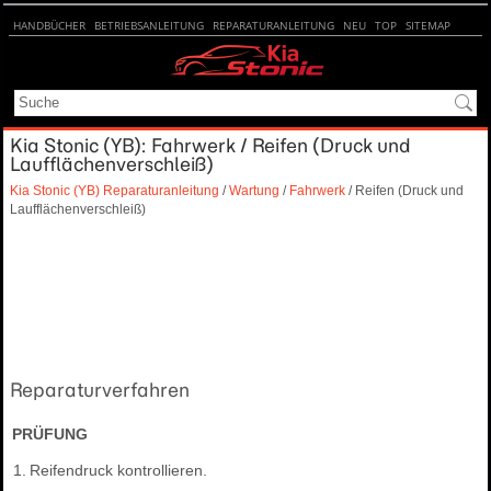
HANDBÜCHER
BETRIEBSANLEITUNG
REPARATURANLEITUNG
NEU
TOP
SITEMAP
SUCHE
Kia Stonic (YB): Fahrwerk / Reifen (Druck und
Laufflächenverschleiß)
Kia Stonic (YB) Reparaturanleitung
/
Wartung
/
Fahrwerk
/ Reifen (Druck und
Laufflächenverschleiß)
Reparaturverfahren
PRÜFUNG
1.
Reifendruck kontrollieren.