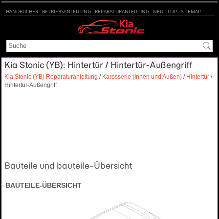
HANDBÜCHER
BETRIEBSANLEITUNG
REPARATURANLEITUNG
NEU
TOP
SITEMAP
SUCHE
Kia Stonic (YB): Hintertür / Hintertür-Außengriff
Kia Stonic (YB) Reparaturanleitung
/
Karosserie (Innen und Außen)
/
Hintertür
/
Hintertür-Außengriff
Bauteile und bauteile-Übersicht
BAUTEILE-ÜBERSICHT