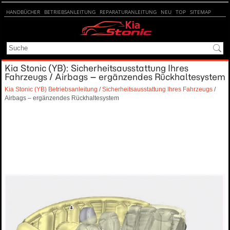
HANDBÜCHER
BETRIEBSANLEITUNG
REPARATURANLEITUNG
NEU
TOP
SITEMAP
SUCHE
Kia Stonic (YB): Sicherheitsausstattung Ihres
Fahrzeugs / Airbags – ergänzendes Rückhaltesystem
Kia Stonic (YB) Betriebsanleitung
/
Sicherheitsausstattung Ihres Fahrzeugs
/
Airbags – ergänzendes Rückhaltesystem