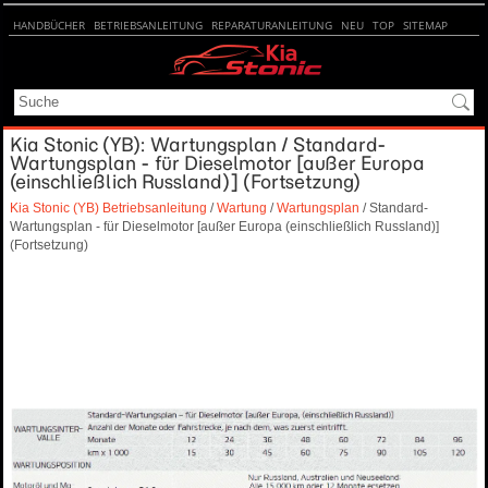
HANDBÜCHER
BETRIEBSANLEITUNG
REPARATURANLEITUNG
NEU
TOP
SITEMAP
SUCHE
Kia Stonic (YB): Wartungsplan / Standard-
Wartungsplan - für Dieselmotor [außer Europa
(einschließlich Russland)] (Fortsetzung)
Kia Stonic (YB) Betriebsanleitung
/
Wartung
/
Wartungsplan
/ Standard-
Wartungsplan - für Dieselmotor [außer Europa (einschließlich Russland)]
(Fortsetzung)